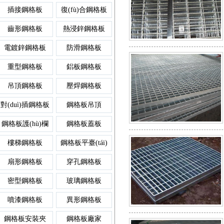
插接鋼格板
復(fù)合鋼格板
異形鋼格板
齒形格
齒形鋼格板
熱浸鋅鋼格板
鋼格柵板平臺
排水溝蓋板
樓梯鋼板
電鍍鋅鋼格板
防滑鋼格板
重型鋼格板
(tái)
鋁板鋼格板
噴漆鋼格板
格柵板平臺(
吊頂鋼格板
壓焊鋼格板
防滑鋼格柵板
雨水篦子
踏板網(wǎng)
對(duì)插鋼格板
鋼格板吊頂
玻璃鋼格板
插接格
鋼格板護(hù)欄
鋼格板蓋板
插接鋼格柵板
樹池蓋板
插接板
樓梯鋼格板
鋼格板平臺(tái)
密型鋼格板
防滑格
扇形鋼格板
穿孔鋼格板
鍍鋅鋼格柵板
復(fù)合溝蓋板
梯踏板
密型鋼格板
玻璃鋼格板
噴漆鋼格板
異形鋼格板
穿孔鋼格板
熱鍍鋅
鋼格板安裝夾
鋼格板廠家