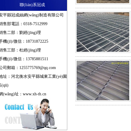
聯(lián)系冠成
鋼格板吊頂
格柵
安平縣冠成絲網(wǎng)制造有限公司
銷售部電話：0318-7512999
銷售二部：劉經(jīng)理
對(duì)插鋼格
格
手機(jī)/微信：18731872225
銷售三部：杜經(jīng)理
板
手機(jī)/微信：13785881511
壓焊鋼格板
公司郵箱：1255775769@qq.com
地址：河北衡水安平縣城東工業(yè)園
(qū)
吊頂鋼格板
網(wǎng)址：
www.xh-th.cn
鋁板鋼格板