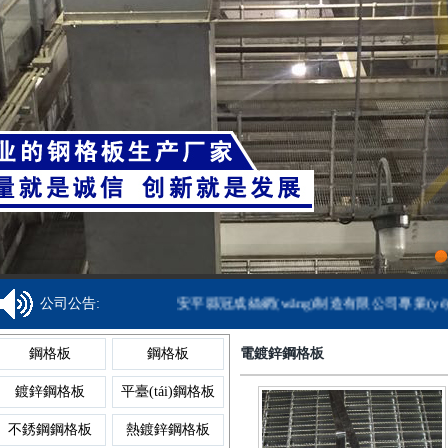
鋁格板
樓梯格
焊接鋼格柵板
金屬溝蓋板
齒形踏步板
鍍鋅球
鋁格柵
吊頂格
齒形鋼格柵板
異型溝蓋板
網(wǎng)格踏步
球形柱
網(wǎng)格柵
板
重型格
復(fù)合鋼格柵
鋼格柵溝蓋板
鍍鋅踏步板
球型柱
1
公司公告:
安平縣冠成絲網(wǎng)制造有限公司專業(y
板
鋼格板廠家
聚酯格
鋼格板
鋼格板
電鍍鋅鋼格板
熱鍍鋅鋼格柵板
網(wǎng)格溝蓋
防滑踏步板
球型
鍍鋅鋼格板
平臺(tái)鋼格板
板
鋼格板安裝夾
復(fù)
不銹鋼鋼格板
熱鍍鋅鋼格板
不銹鋼格柵板
樹池溝蓋板
樓梯踏步板
球接