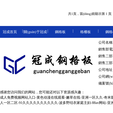
重型鋼格板
共1頁，當(dāng)前顯示第 1 頁
|
|
|
|
冠成首頁
關(guān)于冠成
鋼格板
格柵板
鋼格
防滑鋼格板
卸油臺(tái)鋼格
地溝格
公司名稱
|
|
|
|
鋼格柵板
溝蓋板
踏步板
球接欄桿
銷售部電話：
|
|
冷鍍鋅鋼格柵板
防滑溝蓋板
熱鍍鋅踏步板
板
樓梯
銷售二部：劉
電鍍鋅鋼格板
銷售三部：杜
|
|
|
|
棧橋鋼格板
洗車房
公司地址：河
|
|
公司網(wǎn
停車場(chǎng)
溝蓋板鋼格板
鋼梯踏步板
圍欄
熱浸鋅鋼格板
備案號(hà
|
|
|
|
鋼格柵板
網(wǎng)格板
冷鍍鋅
感谢您访问我们的网站，您可能还对以下资源感兴趣：
成人免费视频网站入口-黄色动漫在线观看-嫩草在线-亚洲一区久久-奇米影
|
|
異型鋼格柵板
熱鍍鋅溝蓋板
金屬踏步板
球形立
人一区二区-91久久久久久久久久久久-波多野结衣家庭主妇-88av网站-
齒形鋼格板
|
|
|
|