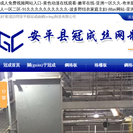
成人免费视频网站入口-黄色动漫在线观看-嫩草在线-亚洲一区久久-奇米影
人一区二区-91久久久久久久久久久久-波多野结衣家庭主妇-88av网站-
您好!歡迎訪問安平縣冠成絲網(wǎng)制造有限公司
溝
圖
冠成首頁
關(guān)于冠成
鋼格板
卸油臺(tái)鋼格
格柵板
地溝格
鋼格
鋼格柵板
冷鍍鋅鋼格柵板
溝蓋板
防滑溝蓋板
踏步板
熱鍍鋅踏步板
球接欄桿
板
樓梯
棧橋鋼格板
洗車房
停車場(chǎng)
溝蓋板鋼格板
鋼梯踏步板
圍欄
鋼格柵板
網(wǎng)格板
冷鍍鋅
異型鋼格柵板
熱鍍鋅溝蓋板
金屬踏步板
球形立