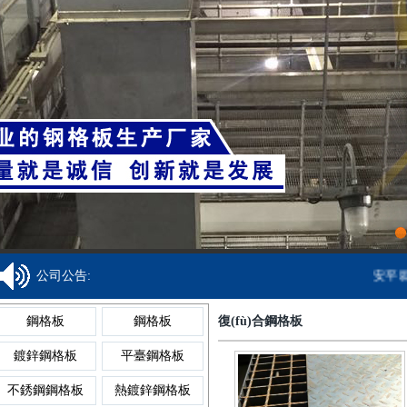
鋁格板
樓梯格
焊接鋼格柵板
金屬溝蓋板
齒形踏步板
鍍鋅球
鋁格柵
吊頂格
齒形鋼格柵板
異型溝蓋板
網(wǎng)格踏步
球形柱
網(wǎng)格柵
板
重型格
復(fù)合鋼格柵
鋼格柵溝蓋板
鍍鋅踏步板
球型柱
1
公司公告:
安平縣冠
板
鋼格板廠家
聚酯格
鋼格板
鋼格板
復(fù)合鋼格板
熱鍍鋅鋼格柵板
網(wǎng)格溝蓋
防滑踏步板
球型
鍍鋅鋼格板
平臺鋼格板
板
鋼格板安裝夾
復(fù)
不銹鋼鋼格板
熱鍍鋅鋼格板
不銹鋼格柵板
樹池溝蓋板
樓梯踏步板
球接