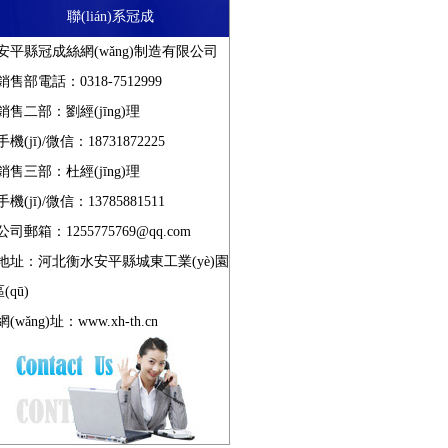
聯(lián)系冠成
鋼格板吊頂
格柵
安平縣冠成絲網(wǎng)制造有限公司
銷售部電話：0318-7512999
銷售二部：劉經(jīng)理
對插鋼格板
格
手機(jī)/微信：18731872225
銷售三部：杜經(jīng)理
手機(jī)/微信：13785881511
壓焊鋼格板
公司郵箱：1255775769@qq.com
地址：河北衡水安平縣城東工業(yè)園
(qū)
吊頂鋼格板
網(wǎng)址：
www.xh-th.cn
鋁板鋼格板