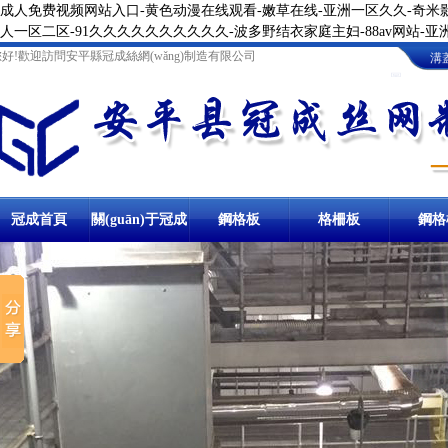
成人免费视频网站入口-黄色动漫在线观看-嫩草在线-亚洲一区久久-奇米影
人一区二区-91久久久久久久久久久久-波多野结衣家庭主妇-88av网站-
您好!歡迎訪問安平縣冠成絲網(wǎng)制造有限公司
溝
圖
冠成首頁
關(guān)于冠成
鋼格板
卸油臺鋼格板
格柵板
地溝格
鋼格
鋼格柵板
冷鍍鋅鋼格柵板
溝蓋板
防滑溝蓋板
踏步板
熱鍍鋅踏步板
球接欄桿
樓梯
棧橋鋼格板
洗車房
停車場鋼格柵板
溝蓋板鋼格板
鋼梯踏步板
圍欄
網(wǎng)格板
冷鍍鋅
異型鋼格柵板
熱鍍鋅溝蓋板
金屬踏步板
球形立