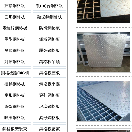
插接鋼格板
復(fù)合鋼格板
異形鋼格板
齒形格
齒形鋼格板
熱浸鋅鋼格板
鋼格柵板平臺
排水溝蓋板
樓梯鋼板
電鍍鋅鋼格板
防滑鋼格板
重型鋼格板
鋁板鋼格板
噴漆鋼格板
格柵板
吊頂鋼格板
壓焊鋼格板
防滑鋼格柵板
雨水篦子
踏板網(wǎng)
對插鋼格板
鋼格板吊頂
玻璃鋼格板
插接格
鋼格板護(hù)欄
鋼格板蓋板
插接鋼格柵板
樹池蓋板
插接板
樓梯鋼格板
鋼格板平臺
密型鋼格板
防滑格
扇形鋼格板
穿孔鋼格板
鍍鋅鋼格柵板
復(fù)合溝蓋板
梯踏板
密型鋼格板
玻璃鋼格板
噴漆鋼格板
異形鋼格板
穿孔鋼格板
熱鍍鋅
鋼格板安裝夾
鋼格板廠家