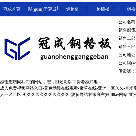
|
|
|
|
冠成首頁
關(guān)于冠成
鋼格板
格柵板
鋼格
重型鋼格板
卸油臺鋼格板
地溝格
公司名稱
|
|
|
|
鋼格柵板
溝蓋板
踏步板
球接欄桿
銷售部電話：
|
|
冷鍍鋅鋼格柵板
防滑溝蓋板
熱鍍鋅踏步板
樓梯
銷售二部：劉
防滑鋼格板
銷售三部：杜
|
|
|
|
棧橋鋼格板
洗車房
公司地址：河
|
|
公司網(wǎn
停車場鋼格柵板
溝蓋板鋼格板
鋼梯踏步板
圍欄
電鍍鋅鋼格板
備案號：
|
|
|
|
網(wǎng)格板
冷鍍鋅
感谢您访问我们的网站，您可能还对以下资源感兴趣：
成人免费视频网站入口-黄色动漫在线观看-嫩草在线-亚洲一区久久-奇米影
|
|
異型鋼格柵板
熱鍍鋅溝蓋板
金屬踏步板
球形立
人一区二区-91久久久久久久久久久久-波多野结衣家庭主妇-88av网站-
熱浸鋅鋼格板
|
|
|
|
鋁格板
樓梯格
|
|
焊接鋼格柵板
金屬溝蓋板
齒形踏步板
鍍鋅球
齒形鋼格板
|
|
|
|
鋁格柵
吊頂格