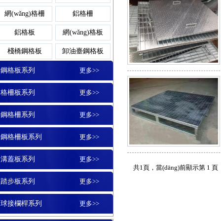
平臺鋼格柵板
鍍鋅溝蓋板
踏步板
網(wǎng)格柵
鋁格柵
扇形鋼格板
不銹鋼
鋁格板
網(wǎng)格板
玻璃鋼格柵板
格柵蓋板
棧橋鋼格板
卸油臺鋼格板
鋼格板平臺
玻璃格
鋼格板系列
更多>>
鋼格柵板
地溝蓋板
格柵板系列
更多>>
樓梯鋼格板
平臺格
鋼格柵系列
更多>>
水溝蓋板
鋼格柵板系列
更多>>
鋼格板蓋板
鍍鋅格
溝蓋板系列
更多>>
共1頁，當(dāng)前顯示第 1 頁
溝蓋板
踏步板系列
更多>>
鋼格板護(hù)欄
鋁板
球接欄桿系列
更多>>