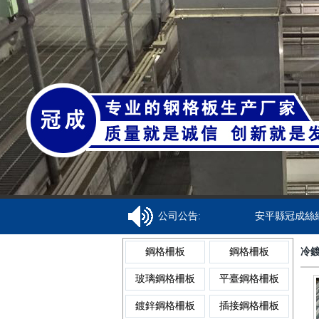
焊接鋼格柵板
金屬溝蓋
齒形鋼格柵板
異型溝蓋
復合鋼格柵板
鋼格柵溝蓋
公司公告:
安平縣冠成絲網制
鋼格柵板
鋼格柵板
冷
熱鍍鋅鋼格柵板
網格溝蓋
玻璃鋼格柵板
平臺鋼格柵板
鍍鋅鋼格柵板
插接鋼格柵板
不銹鋼格柵板
樹池溝蓋