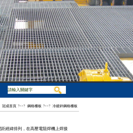
步板，球接欄桿
：
冠成首頁
?>>?
鋼格柵板
?>>?
冷鍍鋅鋼格柵板
間距經緯排列，在高壓電阻焊機上焊接