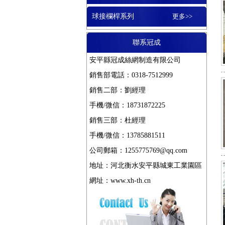
平臺鋼格柵板
鍍鋅溝蓋
球接欄桿系列
更多>>
聯系冠成
玻璃鋼格柵板
格柵蓋板
安平縣冠成絲網制造有限公司
銷售部電話：0318-7512999
銷售二部：劉經理
鋼格柵板
地溝蓋板
手機/微信：18731872225
銷售三部：杜經理
手機/微信：13785881511
水溝蓋板
公司郵箱：1255775769@qq.com
地址：河北衡水安平縣城東工業園區
網址：
www.xh-th.cn
溝蓋板