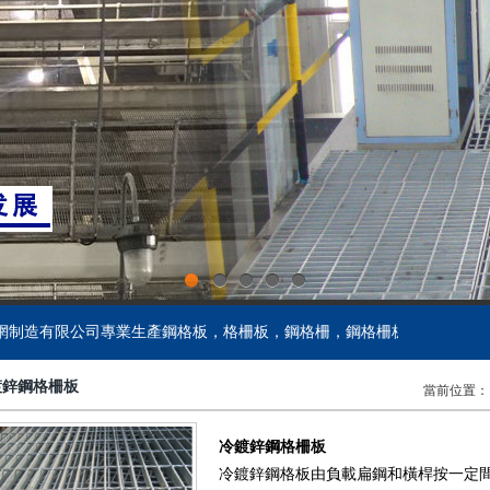
鋁格板
樓梯格柵板
齒形鋼格柵
板
齒形踏步板
鍍鋅球接欄桿
鋁格柵
吊頂格柵板
玻璃鋼格柵蓋板
板
網格踏步板
球形柱欄桿
網格柵
重型格柵板
鋁板鋼格柵
板
鍍鋅踏步板
球型柱欄桿
1
2
3
4
5
造有限公司專業生產鋼格板，格柵板，鋼格柵，鋼格柵板，溝蓋板，踏
鋼格板廠家
聚酯格柵板
鋼格柵蓋板
鍍鋅鋼格柵板
板
防滑踏步板
球型欄桿
當前位置
鋼格板安裝夾
復合格柵板
防滑鋼格柵
冷鍍鋅鋼格柵板
冷鍍鋅鋼格板由負載扁鋼和橫桿按一定
板
樓梯踏步板
球接欄桿