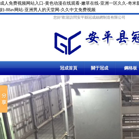
成人免费视频网站入口-黄色动漫在线观看-嫩草在线-亚洲一区久久-奇米影
妇-88av网站-亚洲男人的天堂网-久久中文免费视频
您好!歡迎訪問安平縣冠成絲網制造有限公司
冠成首頁
關于冠成
鋼格板
鋼格柵板
冷鍍鋅鋼格柵板
溝蓋板
防滑溝蓋
踏步板
停車場鋼格柵板
溝蓋板鋼格
異型鋼格柵板
熱鍍鋅溝蓋