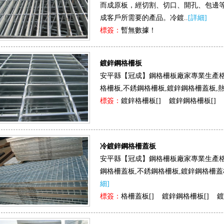
而成原板，經切割、切口、開孔、包
成客戶所需要的產品。冷鍍..
[詳細]
異形鋼格板
齒形格柵板
鋼格柵平臺
標簽：
暫無數據！
板
樓梯鋼板
鍍鋅鋼格柵板
噴漆鋼格板
格柵板平臺
不銹鋼鋼格柵
安平縣【冠成】鋼格柵板廠家專業生產格柵
格柵板,不銹鋼格柵板,鍍鋅鋼格柵蓋板,熱
踏板網
標簽：
鍍鋅格柵板[
]
鍍鋅鋼格柵板[
]
玻璃鋼格板
插接格柵板
熱鍍鋅鋼格柵
插接板
冷鍍鋅鋼格柵蓋板
密型鋼格板
防滑格柵板
玻璃鋼格柵
安平縣【冠成】鋼格柵板廠家專業生產格柵
鋼格柵蓋板,不銹鋼格柵板,鍍鋅鋼格柵蓋板,熱
板
梯踏板
細]
標簽：
格柵蓋板[
]
鍍鋅鋼格柵板[
]
鍍
穿孔鋼格板
熱鍍鋅格柵板
平臺鋼格柵