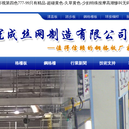
视第四色777-99只有精品-超碰黄色-久草黄色-少妇特殊按摩高潮惨叫无
|
|
|
|
溝蓋板
踏步板
鋼格柵板
球接欄桿
卸油臺鋼格板
格柵板
地溝格柵板
鋼格柵
熱浸鋅鋼格柵
行業新聞
技術支持
板
熱鍍鋅踏步板
球接欄桿
樓梯立柱
棧橋鋼格板
洗車房格柵板
重型鋼格柵
板
鋼梯踏步板
圍欄立柱
網格板
冷鍍鋅格柵板
復合鋼格柵
板
金屬踏步板
球形立柱欄桿