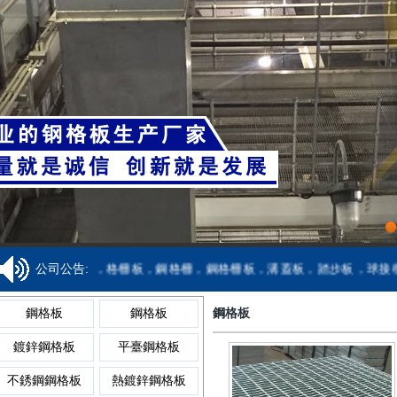
鋁格板
樓梯格
焊接鋼格柵板
金屬溝蓋板
齒形踏步板
鍍鋅球
鋁格柵
吊頂格
齒形鋼格柵板
異型溝蓋板
網格踏步板
球形柱
網格柵
重型格
復合鋼格柵板
鋼格柵溝蓋板
鍍鋅踏步板
球型柱
1
專業生產鋼格板，格柵板，鋼格柵，鋼格柵板，溝蓋板，踏步板，球接欄
公司公告:
鋼格板廠家
聚酯格
鋼格板
鋼格板
鋼格板
熱鍍鋅鋼格柵板
網格溝蓋板
防滑踏步板
球型
鍍鋅鋼格板
平臺鋼格板
鋼格板安裝夾
復合格
不銹鋼鋼格板
熱鍍鋅鋼格板
不銹鋼格柵板
樹池溝蓋板
樓梯踏步板
球接