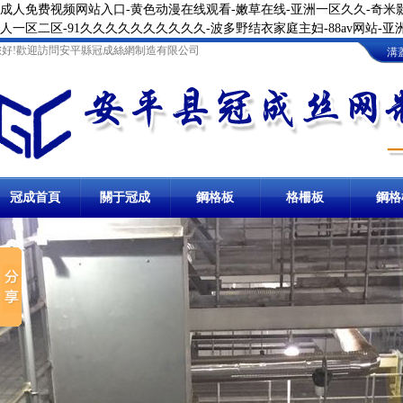
成人免费视频网站入口-黄色动漫在线观看-嫩草在线-亚洲一区久久-奇米影
人一区二区-91久久久久久久久久久久-波多野结衣家庭主妇-88av网站-
您好!歡迎訪問安平縣冠成絲網制造有限公司
溝
冠成首頁
關于冠成
鋼格板
卸油臺鋼格板
格柵板
地溝格
鋼格
鋼格柵板
冷鍍鋅鋼格柵板
溝蓋板
防滑溝蓋板
踏步板
熱鍍鋅踏步板
球接欄桿
樓梯
棧橋鋼格板
洗車房
停車場鋼格柵板
溝蓋板鋼格板
鋼梯踏步板
圍欄
網格板
冷鍍鋅
異型鋼格柵板
熱鍍鋅溝蓋板
金屬踏步板
球形立