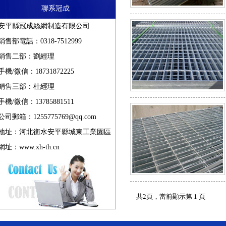
聯系冠成
鋼格板吊頂
格柵
安平縣冠成絲網制造有限公司
銷售部電話：0318-7512999
銷售二部：劉經理
對插鋼格板
格
手機/微信：18731872225
銷售三部：杜經理
手機/微信：13785881511
壓焊鋼格板
公司郵箱：1255775769@qq.com
地址：河北衡水安平縣城東工業園區
網址：
www.xh-th.cn
吊頂鋼格板
共2頁，當前顯示第 1 頁
鋁板鋼格板