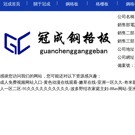
|
|
|
|
冠成首頁
關于冠成
鋼格板
格柵板
鋼格
重型鋼格板
卸油臺鋼格板
地溝格
公司名稱
|
|
|
|
鋼格柵板
溝蓋板
踏步板
球接欄桿
銷售部電話：
|
|
冷鍍鋅鋼格柵板
防滑溝蓋板
熱鍍鋅踏步板
樓梯
銷售二部：
銷售三部：
防滑鋼格板
|
|
|
|
棧橋鋼格板
洗車房
公司地址
|
|
公司網址：ht
停車場鋼格柵板
溝蓋板鋼格板
鋼梯踏步板
圍欄
備案號：
電鍍鋅鋼格板
|
|
|
|
網格板
冷鍍鋅
感谢您访问我们的网站，您可能还对以下资源感兴趣：
成人免费视频网站入口-黄色动漫在线观看-嫩草在线-亚洲一区久久-奇米影
|
|
異型鋼格柵板
熱鍍鋅溝蓋板
金屬踏步板
球形立
人一区二区-91久久久久久久久久久久-波多野结衣家庭主妇-88av网站-
熱浸鋅鋼格板
|
|
|
|
鋁格板
樓梯格
|
|
焊接鋼格柵板
金屬溝蓋板
齒形踏步板
鍍鋅球
齒形鋼格板
|
|
|
|
鋁格柵
吊頂格