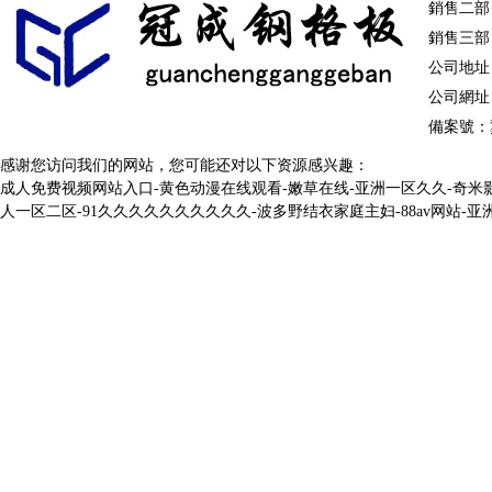
銷售二部：
銷售三部：
|
|
|
|
棧橋鋼格板
洗車房
重型鋼格板
公司地址
|
|
公司網址：ht
停車場鋼格柵板
溝蓋板鋼格板
鋼梯踏步板
圍欄
備案號：
|
|
|
|
防滑鋼格板
網格板
冷鍍鋅
感谢您访问我们的网站，您可能还对以下资源感兴趣：
成人免费视频网站入口-黄色动漫在线观看-嫩草在线-亚洲一区久久-奇米影
|
|
異型鋼格柵板
熱鍍鋅溝蓋板
金屬踏步板
球形立
人一区二区-91久久久久久久久久久久-波多野结衣家庭主妇-88av网站-
|
|
|
電鍍鋅鋼格板
|
鋁格板
樓梯格
|
|
焊接鋼格柵板
金屬溝蓋板
齒形踏步板
鍍鋅球
熱浸鋅鋼格板
|
|
|
|
鋁格柵
吊頂格
|
|
齒形鋼格柵板
異型溝蓋板
網格踏步板
球形柱
齒形鋼格板
|
|
|
|
網格柵
重型格