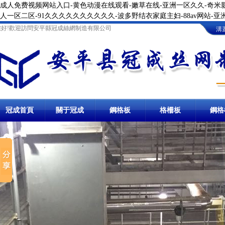
成人免费视频网站入口-黄色动漫在线观看-嫩草在线-亚洲一区久久-奇米影
人一区二区-91久久久久久久久久久久-波多野结衣家庭主妇-88av网站-
您好!歡迎訪問安平縣冠成絲網制造有限公司
溝
冠成首頁
關于冠成
鋼格板
卸油臺鋼格板
格柵板
地溝格
鋼格
鋼格柵板
冷鍍鋅鋼格柵板
溝蓋板
防滑溝蓋板
踏步板
熱鍍鋅踏步板
球接欄桿
樓梯
棧橋鋼格板
洗車房
停車場鋼格柵板
溝蓋板鋼格板
鋼梯踏步板
圍欄
網格板
冷鍍鋅
異型鋼格柵板
熱鍍鋅溝蓋板
金屬踏步板
球形立