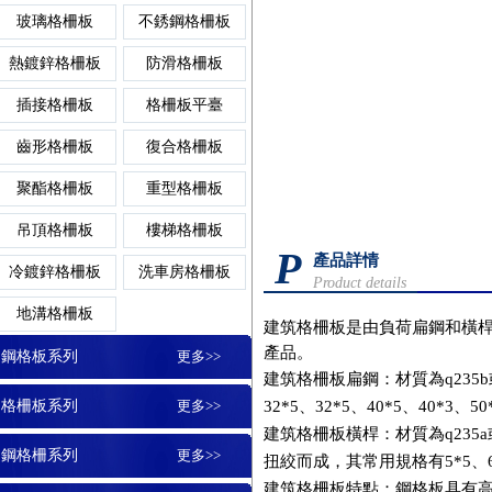
玻璃格柵板
不銹鋼格柵板
異形鋼格板
齒形格
熱鍍鋅格柵板
防滑格柵板
鋼格柵板平臺
排水溝蓋板
樓梯鋼板
插接格柵板
格柵板平臺
齒形格柵板
復合格柵板
噴漆鋼格板
格柵板
聚酯格柵板
重型格柵板
防滑鋼格柵板
雨水篦子
踏板網
吊頂格柵板
樓梯格柵板
玻璃鋼格板
插接格
P
產品詳情
冷鍍鋅格柵板
洗車房格柵板
Product details
插接鋼格柵板
樹池蓋板
插接板
地溝格柵板
建筑格柵板
是由負荷扁鋼和橫桿按一
密型鋼格板
防滑格
產品。
鋼格板系列
更多>>
建筑格柵板
扁鋼：材質為q23
5b
鍍鋅鋼格柵板
復合溝蓋板
梯踏板
格柵板系列
更多>>
32*5、32*5、40*5、40*3、50
建筑格柵板
橫桿：材質為q235
穿孔鋼格板
熱鍍鋅
鋼格柵系列
更多>>
扭絞而成，其常用規格有5*5
建筑格柵板
特點
：
鋼格板
具有高