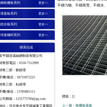
平臺鋼格柵板
鍍鋅溝蓋板
踏步板
鋼格柵板系列
更多>>
不積污物、不積雨雪、不積水、自清
扇形鋼格板
不銹鋼
溝蓋板系列
更多>>
玻璃鋼格柵板
格柵蓋板
踏步板系列
更多>>
鋼格板平臺
玻璃格
球接欄桿系列
更多>>
鋼格柵板
地溝蓋板
聯系冠成
樓梯鋼格板
平臺格
安平縣冠成絲網制造有限公司
銷售部電話：0318-7512999
水溝蓋板
銷售二部：劉經理
鋼格板蓋板
鍍鋅格
手機/微信：18731872225
銷售三部：杜經理
溝蓋板
手機/微信：13785881511
標簽：
[
]
鋼格板護欄
鋁板
公司郵箱：1255775769@qq.com
上一篇：
格柵板蓋板
地址：河北衡水安平縣城東工業園區