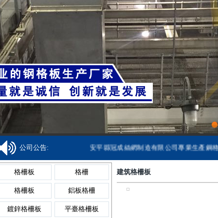
鋁格板
樓梯格
焊接鋼格柵板
金屬溝蓋板
齒形踏步板
鍍鋅球
鋁格柵
吊頂格
齒形鋼格柵板
異型溝蓋板
網格踏步板
球形柱
網格柵
重型格
復合鋼格柵板
鋼格柵溝蓋板
鍍鋅踏步板
球型柱
1
公司公告:
安平縣冠成絲網制造有限公司專業生產鋼格板，格柵板
鋼格板廠家
聚酯格
格柵板
格柵
建筑格柵板
熱鍍鋅鋼格柵板
網格溝蓋板
防滑踏步板
球型
格柵板
鋁板格柵
鋼格板安裝夾
復合格
鍍鋅格柵板
平臺格柵板
不銹鋼格柵板
樹池溝蓋板
樓梯踏步板
球接