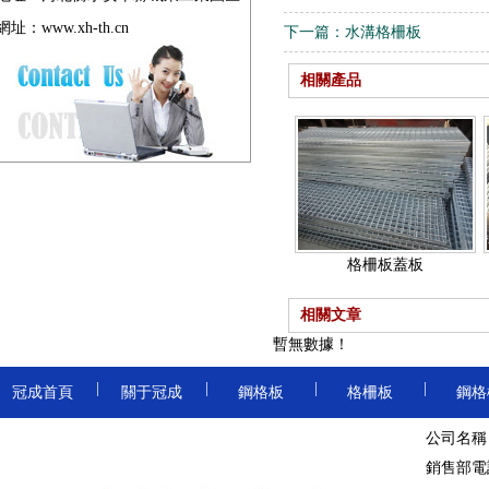
網址：
www.xh-th.cn
下一篇：
水溝格柵板
鋼格板吊頂
格柵
相關產品
對插鋼格板
格
壓焊鋼格板
格柵板蓋板
相關文章
暫無數據！
吊頂鋼格板
|
|
|
|
冠成首頁
關于冠成
鋼格板
格柵板
鋼格
卸油臺鋼格板
地溝格
公司名稱
|
|
|
|
鋼格柵板
溝蓋板
踏步板
球接欄桿
鋁板鋼格板
銷售部電話：
|
|
冷鍍鋅鋼格柵板
防滑溝蓋板
熱鍍鋅踏步板
樓梯