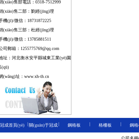
銷(xiāo)售部電話：0318-7512999
銷(xiāo)售二部：劉經(jīng)理
重型鋼格板
手機(jī)/微信：18731872225
銷(xiāo)售三部：杜經(jīng)理
手機(jī)/微信：13785881511
防滑鋼格板
公司郵箱：1255775769@qq.com
地址：河北衡水安平縣城東工業(yè)園
(qū)
電鍍鋅鋼格板
網(wǎng)址：
www.xh-th.cn
熱浸鋅鋼格板
|
|
|
|
冠成首頁(yè)
關(guān)于冠成
鋼格板
格柵板
鋼格
齒形鋼格板
卸油臺(tái)鋼格
地溝格
公司名稱(
|
|
|
|