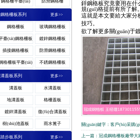
平臺(tái)鋼格柵
鍍鋅溝蓋板
踏步板
鋼格柵平臺(tái)
防滑鋼格柵
鋅鋼格板究竟要用在什么樣的場
規(guī)格提前有所了
鋼格板廠家
網(wǎng)格柵
洗車(chē)房格柵
地溝格柵板
鋼格柵蓋板
鋁板鋼格柵
板
扇形鋼格板
不銹鋼
鋼格柵板系列
更多>>
這就是本文要給大家分析的關(
板
鋁格柵
鋁格板
技巧。
玻璃鋼格柵蓋板
齒形鋼格柵
鋼格柵板
玻璃鋼格柵板
玻璃鋼格柵板
格柵蓋板
欲了解更多關(guān)于鍍
網(wǎng)格板
棧橋鋼格板
復(fù)合鋼格柵
重型鋼格柵
平臺(tái)鋼格柵板
鍍鋅鋼格柵板
鋼格板平臺(tái)
玻璃格
卸油臺(tái)鋼格板
熱浸鋅鋼格柵
插接鋼格柵板
防滑鋼格柵板
鋼格柵板
地溝蓋板
鋼格柵板平臺(tái)
不銹鋼格柵板
樓梯鋼格板
平臺(tái
熱鍍鋅鋼格柵板
復(fù)合鋼格柵板
溝蓋板系列
更多>>
水溝蓋板
齒形鋼格柵板
焊接鋼格柵板
溝蓋板
水溝蓋板
異型鋼格柵板
停車(chē)場
鋼格板蓋板
鍍鋅格
地溝蓋板
格柵蓋板
(chǎng)鋼格柵板
冷鍍鋅鋼格柵板
鍍鋅溝蓋板
復(fù)合溝蓋板
溝蓋板
樹(shù)池蓋板
雨水篦子
關(guān)鍵字：
客戶(hù)采購(
鋼格板護(hù)欄
鋁板
排水溝蓋板
樹(shù)池溝蓋板
上一篇：
冠成鋼格柵板廠帶大
踏步板系列
更多>>