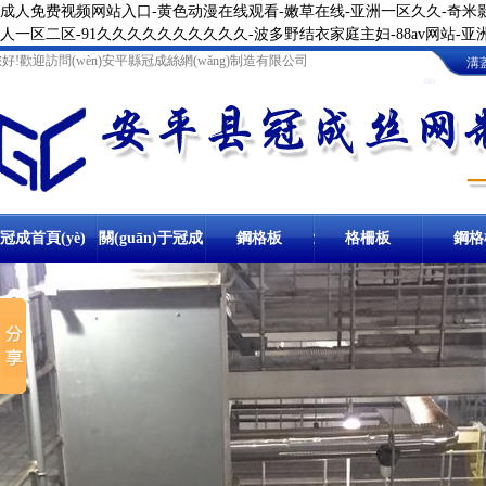
成人免费视频网站入口-黄色动漫在线观看-嫩草在线-亚洲一区久久-奇米影
人一区二区-91久久久久久久久久久久-波多野结衣家庭主妇-88av网站-
好!歡迎訪問(wèn)安平縣冠成絲網(wǎng)制造有限公司
溝
圖
冠成首頁(yè)
關(guān)于冠成
鋼格板
卸油臺(tái)鋼格
格柵板
地溝格
鋼格
鋼格柵板
冷鍍鋅鋼格柵板
溝蓋板
防滑溝蓋板
踏步板
熱鍍鋅踏步板
球接欄桿
板
樓梯
棧橋鋼格板
洗車(ch
停車(chē)場
溝蓋板鋼格板
鋼梯踏步板
圍欄
柵
(chǎng)鋼格柵
網(wǎng)格板
冷鍍鋅
異型鋼格柵板
板
熱鍍鋅溝蓋板
金屬踏步板
球形立