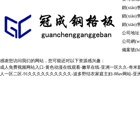
鋼格柵板
溝蓋板
踏步板
球接欄桿
銷(xiāo)
|
|
冷鍍鋅鋼格柵板
防滑溝蓋板
熱鍍鋅踏步板
板
樓梯
復(fù)合鋼格板
銷(xiāo)
銷(xiāo)
|
|
|
|
棧橋鋼格板
洗車(ch
公司地址：河
|
|
公司網(wǎn
停車(chē)場
溝蓋板鋼格板
鋼梯踏步板
圍欄
柵
插接鋼格板
備案號(hà
|
|
|
|
(chǎng)鋼格柵
網(wǎng)格板
冷鍍鋅
感谢您访问我们的网站，您可能还对以下资源感兴趣：
成人免费视频网站入口-黄色动漫在线观看-嫩草在线-亚洲一区久久-奇米影
|
|
異型鋼格柵板
板
熱鍍鋅溝蓋板
金屬踏步板
球形立
熱鍍鋅鋼格板
人一区二区-91久久久久久久久久久久-波多野结衣家庭主妇-88av网站-
|
|
|
|
鋁格板
樓梯格
|
|
不銹鋼鋼格板
焊接鋼格柵板
金屬溝蓋板
齒形踏步板
鍍鋅球
|
|
|
|
鋁格柵
吊頂格
平臺(tái)鋼格板
|
|
齒形鋼格柵板
異型溝蓋板
網(wǎng)格踏步
球形柱