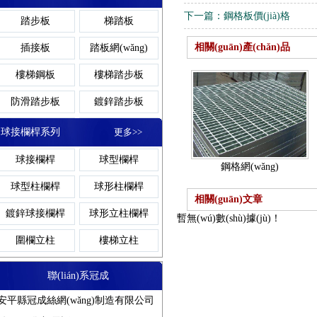
下一篇：
鋼格板價(jià)格
網(wǎng)格溝蓋板
鋼格柵溝蓋板
踏步板
梯踏板
鋼格板吊頂
格柵
異型溝蓋板
金屬溝蓋板
相關(guān)產(chǎn)品
插接板
踏板網(wǎng)
熱鍍鋅溝蓋板
溝蓋板鋼格板
樓梯鋼板
樓梯踏步板
防滑溝蓋板
對(duì)插鋼格
格
防滑踏步板
鍍鋅踏步板
網(wǎng)格踏步板
齒形踏步板
板
球接欄桿系列
更多>>
金屬踏步板
鋼梯踏步板
球接欄桿
球型欄桿
壓焊鋼格板
鋼格網(wǎng)
熱鍍鋅踏步板
球型柱欄桿
球形柱欄桿
相關(guān)文章
鍍鋅球接欄桿
球形立柱欄桿
暫無(wú)數(shù)據(jù)！
吊頂鋼格板
圍欄立柱
樓梯立柱
聯(lián)系冠成
鋁板鋼格板
安平縣冠成絲網(wǎng)制造有限公司