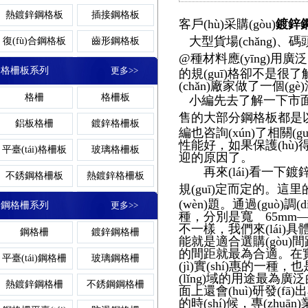
熱鍍鋅鋼格板
插接鋼格板
客戶(hù)采購(gòu)
鍍鋅
板
異形鋼格板
齒形格
大型貨場(chǎng)、碼
復(fù)合鋼格板
齒形鋼格板
@種材料應(yīng)用廣
鋼格柵板平臺
排水溝蓋板
樓梯鋼板
熱浸鋅鋼格板
電鍍鋅鋼格板
格柵板系列
更多>>
的規(guī)格卻不是很了
(chǎn)廠家做了一個(gè
(tái)
噴漆鋼格板
格柵板平臺(
防滑鋼格板
重型鋼格板
格柵
格柵板
小編先去了解一下市面上鍍
售的大部分鋼格板都是
鋁板鋼格板
吊頂鋼格板
防滑鋼格柵板
雨水篦子
踏板網(wǎng)
鋁板格柵
鍍鋅格柵板
編也咨詢(xún)了相關(
性能好，如果保護(hù)
壓焊鋼格板
對(duì)插鋼格板
平臺(tái)格柵板
玻璃格柵板
玻璃鋼格板
插接格
迎的原因了。
再來(lái)看一下鍍鋅鋼
鋼格板吊頂
鋼格板護(hù)欄
不銹鋼格柵板
熱鍍鋅格柵板
插接鋼格柵板
樹(shù)池蓋板
插接板
規(guī)定而定的。這里
鋼格板蓋板
樓梯鋼格板
防滑格柵板
插接格柵板
(wèn)題。通過(guò)調
鋼格柵系列
更多>>
種，分別是寬 65mm―2
密型鋼格板
防滑格
鋼格板平臺(tái)
扇形鋼格板
不一樣，我們來(lái)具
格柵板平臺(tái)
齒形格柵板
鋼格柵
鍍鋅鋼格柵
能就是適合選購(gòu)間
鍍鋅鋼格柵板
復(fù)合溝蓋板
梯踏板
穿孔鋼格板
密型鋼格板
的間距就最為合適。在實(sh
復(fù)合格柵板
聚酯格柵板
平臺(tái)鋼格柵
玻璃鋼格柵
(jì)實(shí)惠的一
玻璃鋼格板
噴漆鋼格板
(lǐng)域的用途最為廣泛
穿孔鋼格板
熱鍍鋅
重型格柵板
吊頂格柵板
熱鍍鋅鋼格柵
不銹鋼鋼格柵
面上還會(huì)研發(fā)
的時(shí)候，專(zhuān
異形鋼格板
鋼格板安裝夾
樓梯格柵板
冷鍍鋅格柵板