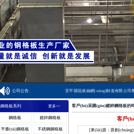
鋁格板
樓梯格
焊接鋼格柵板
金屬溝蓋板
齒形踏步板
鍍鋅球
鋁格柵
吊頂格
齒形鋼格柵板
異型溝蓋板
網(wǎng)格踏步
球形柱
網(wǎng)格柵
板
重型格
復(fù)合鋼格柵
鋼格柵溝蓋板
鍍鋅踏步板
球型柱
1
公司公告:
安平縣冠成絲網(wǎng)制造有限公司專(
板
鋼格板廠家
聚酯格
客戶(hù)采購(gòu)鍍鋅鋼格板的時(
鋼格板系列
更多>>
熱鍍鋅鋼格柵板
網(wǎng)格溝蓋
防滑踏步板
球型
鋼格板
鍍鋅鋼格板
客戶(h
板
鋼格板安裝夾
復(fù)
平臺(tái)鋼格板
不銹鋼鋼格板
[來(lái)源：原創(chuàng)
不銹鋼格柵板
樹(shù)池溝蓋
樓梯踏步板
球接