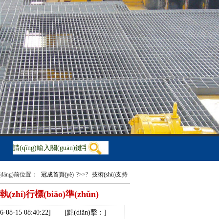
鋼格柵板，溝蓋板，踏步板，球接欄桿
(dāng)前位置：
冠成首頁(yè)
?>>?
技術(shù)支持
í)行標(biāo)準(zhǔn)
-08-15 08:40:22]
[點(diǎn)擊：
]