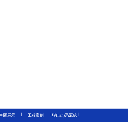
|
|
|
車間展示
工程案例
聯(lián)系冠成