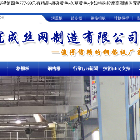
视第四色777-99只有精品-超碰黄色-久草黄色-少妇特殊按摩高潮惨叫无
公司
|
|
|
|
溝蓋板
踏步板
鋼格柵板
球接欄桿
關
圖
卸油臺(tái)鋼格
格柵板
地溝格柵板
鋼格柵
熱浸鋅鋼格柵
行業(yè)新聞
技術(shù)支持
板
熱鍍鋅踏步板
球接欄桿
板
樓梯立柱
棧橋鋼格板
洗車房格柵板
重型鋼格柵
板
鋼梯踏步板
圍欄立柱
網(wǎng)格板
冷鍍鋅格柵板
復(fù)合鋼格柵
板
金屬踏步板
球形立柱欄桿