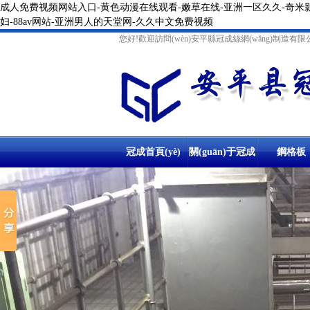
成人免费视频网站入口-黄色动漫在线观看-嫩草在线-亚洲一区久久-奇米影
妇-88av网站-亚洲男人的天堂网-久久中文免费视频
您好!歡迎訪問(wèn)安平縣冠成絲網(wǎng)制造有限
冠成首頁(yè)
關(guān)于冠成
鋼格板
鋼格柵板
冷鍍鋅鋼格柵板
溝蓋板
防滑溝蓋
踏步板
停車場(chǎng)
溝蓋板鋼格
鋼格柵板
異型鋼格柵板
熱鍍鋅溝蓋