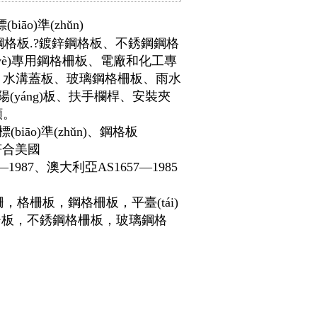
(biāo)準(zhǔn)
)品有：鋼格板.?鍍鋅鋼格板、不銹鋼鋼格
è)專用
鋼格柵
板、電廠和化工專
板、水溝蓋板、玻璃鋼格柵板、雨水
yáng)板、扶手欄桿、安裝夾
類。
(biāo)準(zhǔn)、鋼格板
)品符合美國
2—1987、澳大利亞AS1657—1985
，格柵板，鋼格柵板，平臺(tái)
)格柵板，不銹鋼格柵板，玻璃鋼格