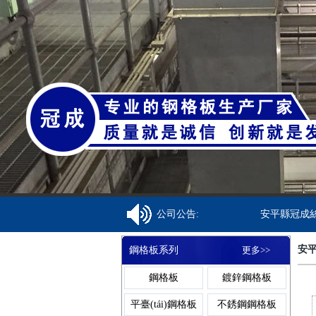
焊接鋼格柵板
金屬溝蓋
齒形鋼格柵板
異型溝蓋
復(fù)合鋼格柵
鋼格柵溝蓋
公司公告:
安平縣冠成絲網(
板
安平
鋼格板系列
更多>>
熱鍍鋅鋼格柵板
網(wǎng)
鋼格板
鍍鋅鋼格板
板
平臺(tái)鋼格板
不銹鋼鋼格板
不銹鋼格柵板
樹(shù)池