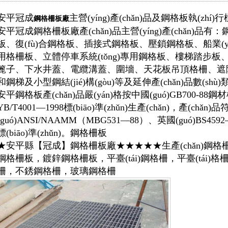
安平冠成
主營(yíng)產(chǎn)品及
鋼格板
執(zhí)行標
鋼格柵板
廠
異形鋼格板
齒形格柵板
鋼格柵平臺(tái)
安平冠成鋼
格柵板
廠產(chǎn)品主營(yíng)產(chǎn
板、復(fù)合鋼格板、插接式鋼格板、壓鎖鋼格板、船業(y
板
樓梯鋼板
用格柵板、立體停車系統(tǒng)專用鋼格板、樓梯踏步
篦子、下水井蓋、電纜溝蓋、圍墻、天花板吊頂格柵、遮陽(
噴漆鋼格板
格柵板平臺(tái)
不銹鋼鋼格柵
和鋼梯及小型鋼結(jié)構(gòu)等及延伸產(chǎn)品數(shù)
踏板網(wǎng)
安平鋼格板產(chǎn)品嚴(yán)格按中國(guó)GB700-88鋼材標
YB/T4001—1998標(biāo)準(zhǔn)生產(chǎn)，產(chǎn
玻璃鋼格板
插接格柵板
熱鍍鋅鋼格柵
(guó)ANSI/NAAMM（MBG531—88）、英國(guó)BS459
標(biāo)準(zhǔn)。鋼格柵板
蓋板
插接板
★安平縣【冠成】鋼格柵板廠★★★★★生產(chǎn)鋼格柵
鋼格柵板，鍍鋅鋼格柵板，平臺(tái)鋼格柵，平臺(tái
密型鋼格板
防滑格柵板
玻璃鋼格柵
柵，不銹鋼格柵，玻璃鋼格柵
蓋板
梯踏板
穿孔鋼格板
熱鍍鋅格柵板
平臺(tái)鋼格柵