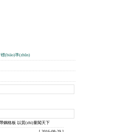
biāo)準(zhǔn)
yè)帶鋼格板 以質(zhì)量闖天下
[ 2016-08-29 ]