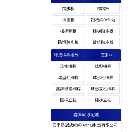
網(wǎng)格溝蓋板
鋼格柵溝蓋板
踏步板
梯踏板
異型溝蓋板
金屬溝蓋板
插接板
踏板網(wǎng)
熱鍍鋅溝蓋板
溝蓋板鋼格板
樓梯鋼板
樓梯踏步板
防滑溝蓋板
防滑踏步板
鍍鋅踏步板
網(wǎng)格踏步板
齒形踏步板
球接欄桿系列
更多>>
金屬踏步板
鋼梯踏步板
球接欄桿
球型欄桿
熱鍍鋅踏步板
球型柱欄桿
球形柱欄桿
鍍鋅球接欄桿
球形立柱欄桿
圍欄立柱
樓梯立柱
聯(lián)系冠成
安平縣冠成絲網(wǎng)制造有限公司