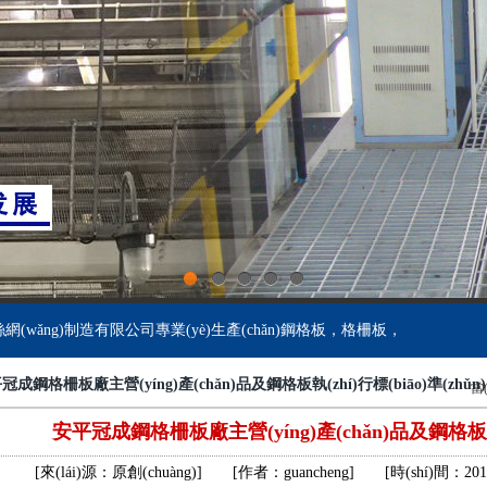
鋁格板
樓梯格柵板
齒形鋼格柵
板
齒形踏步板
鍍鋅球接欄桿
鋁格柵
吊頂格柵板
玻璃鋼格柵蓋板
板
網(wǎng)格踏步
球形柱欄桿
網(wǎng)格柵
板
重型格柵板
鋁板鋼格柵
板
鍍鋅踏步板
球型柱欄桿
1
2
3
4
5
wǎng)制造有限公司專業(yè)生產(chǎn)鋼格板，格柵板，鋼格柵，
鋼格板廠家
聚酯格柵板
鋼格柵蓋板
冠成鋼格柵板廠主營(yíng)產(chǎn)品及鋼格板執(zhí)行標(biāo)準(zhǔn)
格溝蓋
防滑踏步板
球型欄桿
當
安平冠成鋼格柵板廠主營(yíng)產(chǎn)品及鋼格板執(zh
鋼格板安裝夾
復(fù)合格柵板
防滑鋼格柵
[來(lái)源：原創(chuàng)]
[作者：
guancheng
]
[時(shí)間：2016
溝蓋
樓梯踏步板
球接欄桿