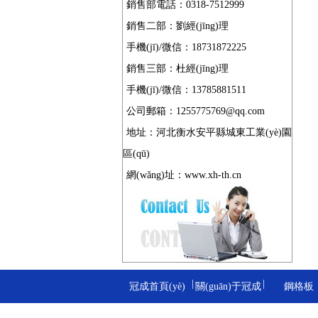
銷售部電話：0318-7512999
銷售二部：劉經(jīng)理
手機(jī)/微信：18731872225
銷售三部：杜經(jīng)理
手機(jī)/微信：13785881511
公司郵箱：1255775769@qq.com
地址：河北衡水安平縣城東工業(yè)園
區(qū)
網(wǎng)址：
www.xh-th.cn
|
|
冠成首頁(yè)
關(guān)于冠成
鋼格板
|
|