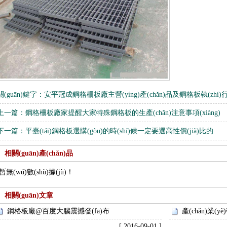
板
踏步板
扇形鋼格板
不銹鋼格柵板
鍍鋅鋼格柵
鋼格板平臺(tái)
玻璃格柵板
鋼格柵
關(guān)鍵字：
安平冠成鋼格柵板廠主營(yíng)產(chǎn)品及鋼格板執(zhí)行標(
上一篇：
鋼格柵板廠家提醒大家特殊鋼格板的生產(chǎn)注意事項(xiàng)
樓梯鋼格板
平臺(tái)格柵板
下一篇：
平臺(tái)鋼格板選購(gòu)的時(shí)候一定要選高性價(jià)比的
相關(guān)產(chǎn)品
鋼格板蓋板
鍍鋅格柵板
暫無(wú)數(shù)據(jù)！
相關(guān)文章
鋼格板護(hù)欄
鋁板格柵
鋼格板廠@百度大腦震撼發(fā)布
產(chǎn)業(
[ 2016-09-01 ]