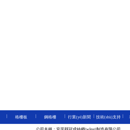
重型鋼格板
防滑鋼格板
電鍍鋅鋼格板
熱浸鋅鋼格板
|
|
|
|
|
格柵板
鋼格柵
行業(yè)新聞
技術(shù)支持
齒形鋼格板
卸油臺(tái)鋼格
地溝格柵板
熱浸鋅鋼格柵
公司名稱：安平縣冠成絲網(wǎng)制造有限公司
|
|