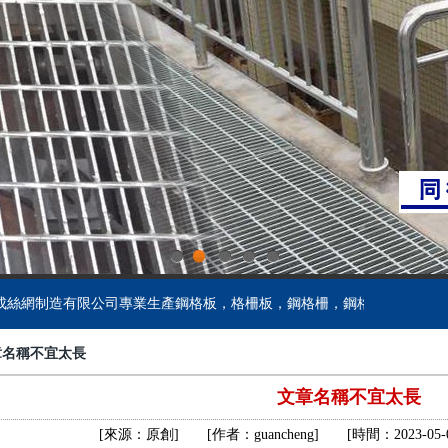
鋁格板
樓梯格柵板
齒形鋼格柵
板
齒形踏步板
鍍鋅球接欄桿
鋁格柵
吊頂格柵板
玻璃鋼格柵蓋板
板
網格踏步板
球形柱欄桿
網格柵
重型格柵板
鋁板鋼格柵
板
鍍鋅踏步板
球型柱欄桿
1
2
3
4
5
網制造有限公司專業生產鋼格板，格柵板，鋼格柵，鋼格柵板，溝蓋板，
鋼格板廠家
聚酯格柵板
鋼格柵蓋板
章名稱不宜太長
板
防滑踏步板
球型欄桿
文章名稱不宜太長
鋼格板安裝夾
復合格柵板
防滑鋼格柵
[來源：原創]
[作者：
guancheng
]
[時間：2023-05-08
板
樓梯踏步板
球接欄桿