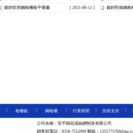
鍍鋅防滑鋼格柵板平臺廠
[ 2021-06-12 ]
鍍鋅對插鋼格
重型鋼格板
防滑鋼格板
電鍍鋅鋼格板
熱浸鋅鋼格板
|
|
|
|
|
格柵板
鋼格柵
行業新聞
技術支持
齒形鋼格板
卸油臺鋼格板
地溝格柵板
熱浸鋅鋼格柵
公司名稱：安平縣冠成絲網制造有限公司
|
|
球接欄桿
銷售部電話：0318-7512999 郵箱：1255775769@qq.c