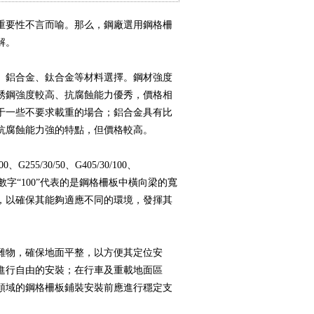
重要性不言而喻。那么，鋼廠選用鋼
格柵
解。
、鋁合金、鈦合金等材料選擇。鋼材強度
銹鋼強度較高、抗腐蝕能力優秀，價格相
于一些不要求載重的場合；鋁合金具有比
抗腐蝕能力強的特點，但價格較高。
/30/50、G405/30/100、
，數字“100”代表的是鋼格柵板中橫向梁的寬
，以確保其能夠適應不同的環境，發揮其
雜物，確保地面平整，以方便其定位安
進行自由的安裝；在行車及重載地面區
領域的鋼格柵板鋪裝安裝前應進行穩定支