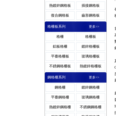
熱鍍鋅鋼格板
插接鋼格板
復合鋼格板
齒形鋼格板
鋼格柵板平臺
排水溝蓋
熱浸鋅鋼格板
電鍍鋅鋼格板
格柵板系列
更多>>
防滑鋼格板
重型鋼格板
格柵
格柵板
鋁板鋼格板
吊頂鋼格板
防滑鋼格柵板
雨水篦子
鋁板格柵
鍍鋅格柵板
壓焊鋼格板
對插鋼格板
平臺格柵板
玻璃格柵板
鋼格板吊頂
鋼格板護欄
不銹鋼格柵板
熱鍍鋅格柵板
插接鋼格柵板
樹池蓋板
鋼格板蓋板
樓梯鋼格板
防滑格柵板
插接格柵板
鋼格柵系列
更多>>
鋼格板平臺
扇形鋼格板
格柵板平臺
齒形格柵板
鋼格柵
鍍鋅鋼格柵
鍍鋅鋼格柵板
復合溝蓋
穿孔鋼格板
密型鋼格板
復合格柵板
聚酯格柵板
平臺鋼格柵
玻璃鋼格柵
玻璃鋼格板
噴漆鋼格板
重型格柵板
吊頂格柵板
熱鍍鋅鋼格柵
不銹鋼鋼格柵
異形鋼格板
鋼格板安裝夾
樓梯格柵板
冷鍍鋅格柵板