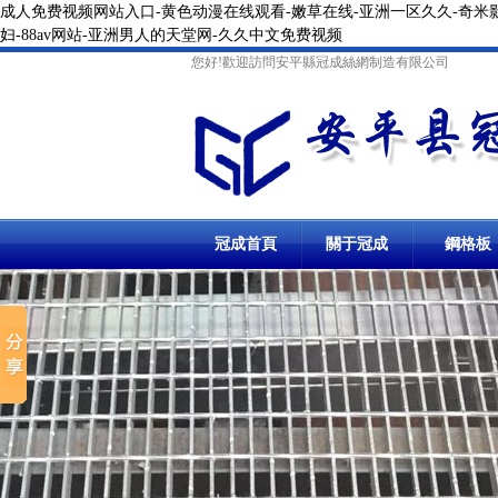
成人免费视频网站入口-黄色动漫在线观看-嫩草在线-亚洲一区久久-奇米影
妇-88av网站-亚洲男人的天堂网-久久中文免费视频
您好!歡迎訪問安平縣冠成絲網制造有限公司
冠成首頁
關于冠成
鋼格板
鋼格柵板
冷鍍鋅鋼格柵板
溝蓋板
防滑溝蓋
踏步板
停車場鋼格柵板
溝蓋板鋼格
異型鋼格柵板
熱鍍鋅溝蓋