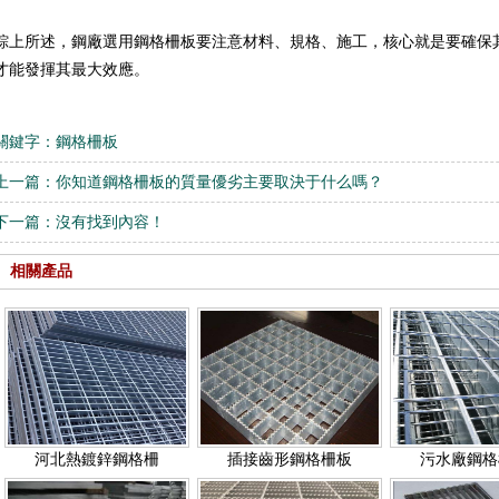
板
踏步板
綜上所述，鋼廠選用鋼格柵板要注意材料、規格、施工，核心就是要確保
扇形鋼格板
不銹鋼格柵板
鍍鋅鋼格柵
才能發揮其最大效應。
關鍵字：
鋼格柵板
鋼格板平臺
玻璃格柵板
鋼格柵
上一篇：
你知道鋼格柵板的質量優劣主要取決于什么嗎？
下一篇：
沒有找到內容！
樓梯鋼格板
平臺格柵板
相關產品
鋼格板蓋板
鍍鋅格柵板
鋼格板護欄
鋁板格柵
河北熱鍍鋅鋼格柵
插接齒形鋼格柵板
污水廠鋼格