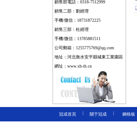
銷售部電話：0318-7512999
銷售二部：劉經理
手機/微信：18731872225
銷售三部：杜經理
手機/微信：13785881511
公司郵箱：1255775769@qq.com
地址：河北衡水安平縣城東工業園區
網址：
www.xh-th.cn
|
|
冠成首頁
關于冠成
鋼格板
|
|
鋼格柵板
溝蓋板
踏步板