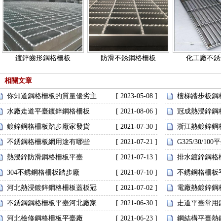
鋼格板吊頂
格柵板
鍍鋅齒形鋼格柵板
防滑不銹鋼格柵板
化工廠不銹
對插鋼格板
格柵
相關文章
你知道鋼格柵板的質量優劣主
[ 2023-05-08 ]
樓梯踏步板鋼
水廠走道平臺鍍鋅鋼格柵板
[ 2021-08-06 ]
冠成熱浸鋅鋼
壓焊鋼格板
鍍鋅鋼格柵板踏步廠家發貨
[ 2021-07-30 ]
浙江熱鍍鋅鋼
不銹鋼格柵板網用途有哪些
[ 2021-07-21 ]
G325/30/100
吊頂鋼格板
熱浸鋅防滑鋼格柵板平臺
[ 2021-07-13 ]
排水鍍鋅鋼格
304不銹鋼格柵板踏步廠
[ 2021-07-10 ]
不銹鋼格柵板
河北熱浸鍍鋅鋼格柵板蓋板冠
[ 2021-07-02 ]
電廠熱鍍鋅鋼
鋁板鋼格板
不銹鋼鋼格柵板平臺河北廠家
[ 2021-06-30 ]
走道平臺常用
河北檢修鋼格柵板平臺廠
[ 2021-06-23 ]
鋼結構平臺熱