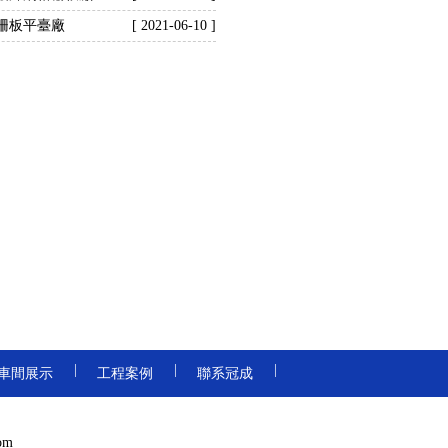
柵板平臺廠
[ 2021-06-10 ]
|
|
|
車間展示
工程案例
聯系冠成
om