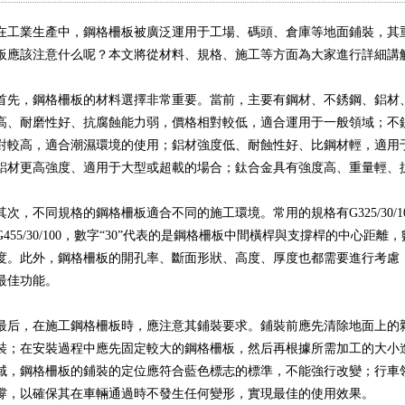
在工業生產中，
鋼格柵板
被廣泛運用于工場、碼頭、倉庫等地面鋪裝，其
異形鋼格板
齒形格柵板
鋼格柵平臺
板
應該注意什么呢？本文將從材料、規格、施工等方面為大家進行詳細講
板
樓梯鋼板
首先，
鋼格柵
板的材料選擇非常重要。當前，主要有鋼材、不銹鋼、鋁材
噴漆鋼格板
格柵板平臺
不銹鋼鋼格柵
高、耐磨性好、抗腐蝕能力弱，價格相對較低，適合運用于一般領域；不
對較高，適合潮濕環境的使用；鋁材強度低、耐蝕性好、比鋼材輕，適用
踏板網
鋁材更高強度、適用于大型或超載的場合；鈦合金具有強度高、重量輕、
玻璃鋼格板
插接格柵板
熱鍍鋅鋼格柵
其次，不同規格的鋼格柵板適合不同的施工環境。常用的規格有G325/30/100、G255
G455/30/100，數字“30”代表的是鋼格柵板中間橫桿與支撐桿的中心距離
插接板
度。此外，鋼格柵板的開孔率、斷面形狀、高度、厚度也都需要進行考慮
最佳功能。
密型鋼格板
防滑格柵板
玻璃鋼格柵
板
梯踏板
最后，在施工鋼格柵板時，應注意其鋪裝要求。鋪裝前應先清除地面上的
裝；在安裝過程中應先固定較大的鋼格柵板，然后再根據所需加工的大小
穿孔鋼格板
熱鍍鋅格柵板
平臺鋼格柵
域，鋼格柵板的鋪裝的定位應符合藍色標志的標準，不能強行改變；行車
撐，以確保其在車輛通過時不發生任何變形，實現最佳的使用效果。