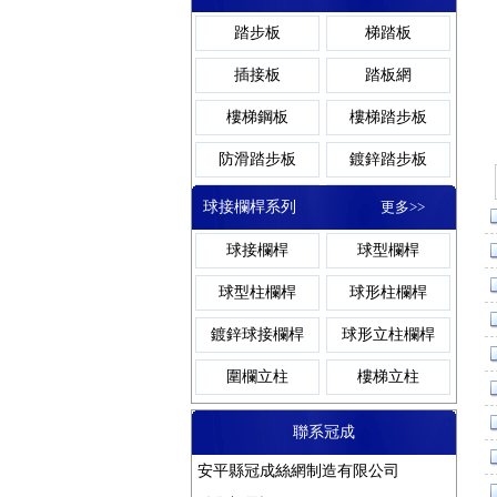
網格溝蓋板
鋼格柵溝蓋板
踏步板
梯踏板
異型溝蓋板
金屬溝蓋板
插接板
踏板網
熱鍍鋅溝蓋板
溝蓋板鋼格板
樓梯鋼板
樓梯踏步板
防滑溝蓋板
防滑踏步板
鍍鋅踏步板
網格踏步板
齒形踏步板
球接欄桿系列
更多>>
金屬踏步板
鋼梯踏步板
球接欄桿
球型欄桿
熱鍍鋅踏步板
球型柱欄桿
球形柱欄桿
鍍鋅球接欄桿
球形立柱欄桿
圍欄立柱
樓梯立柱
聯系冠成
安平縣冠成絲網制造有限公司