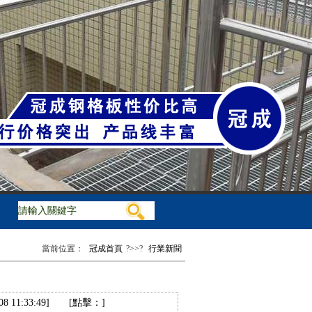
踏步板，球接欄桿
當前位置：
冠成首頁
?>>?
行業新聞
 11:33:49]
[點擊：
]