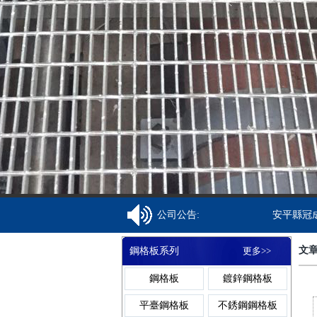
焊接鋼格柵板
金屬溝蓋
齒形鋼格柵板
異型溝蓋
復合鋼格柵板
鋼格柵溝蓋
公司公告:
安平縣冠成絲
文
鋼格板系列
更多>>
熱鍍鋅鋼格柵板
網格溝蓋
鋼格板
鍍鋅鋼格板
平臺鋼格板
不銹鋼鋼格板
不銹鋼格柵板
樹池溝蓋