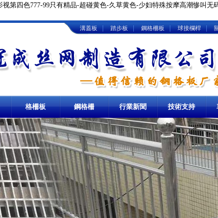
视第四色777-99只有精品-超碰黄色-久草黄色-少妇特殊按摩高潮惨叫无
|
|
|
|
溝蓋板
踏步板
鋼格柵板
球接欄桿
卸油臺鋼格板
格柵板
地溝格柵板
鋼格柵
熱浸鋅鋼格柵
行業新聞
技術支持
板
熱鍍鋅踏步板
球接欄桿
樓梯立柱
棧橋鋼格板
洗車房格柵板
重型鋼格柵
板
鋼梯踏步板
圍欄立柱
網格板
冷鍍鋅格柵板
復合鋼格柵
板
金屬踏步板
球形立柱欄桿