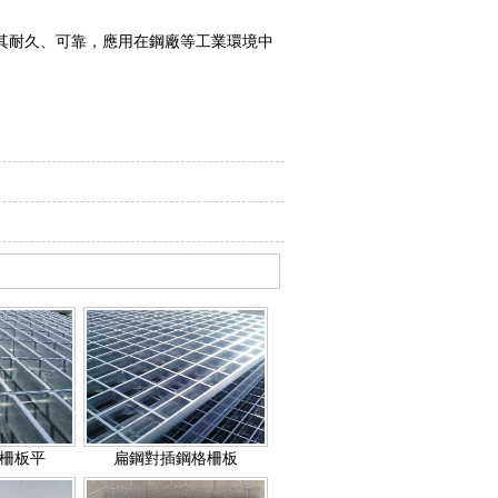
其耐久、可靠，應用在鋼廠等工業環境中
柵板平
扁鋼對插鋼格柵板