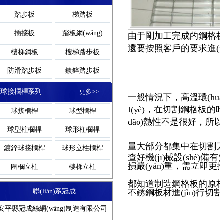
網(wǎng)格溝蓋板
鋼格柵溝蓋板
踏步板
梯踏板
鋼格板吊頂
格柵
異型溝蓋板
金屬溝蓋板
插接板
踏板網(wǎng)
由于剛加工完成的
鋼格
還要按照客戶的要求進(j
熱鍍鋅溝蓋板
溝蓋板鋼格板
樓梯鋼板
樓梯踏步板
防滑溝蓋板
對(duì)插鋼格
格
防滑踏步板
鍍鋅踏步板
網(wǎng)格踏步板
齒形踏步板
板
球接欄桿系列
更多>>
一般情況下，高溫環(huán
金屬踏步板
鋼梯踏步板
I(yè)，在切割鋼格板的時
球接欄桿
球型欄桿
壓焊鋼格板
dǎo)熱性不是很好，所以
熱鍍鋅踏步板
球型柱欄桿
球形柱欄桿
量
大部分都集中在切割刀
鍍鋅球接欄桿
球形立柱欄桿
查好機(jī)械設(shè)備
吊頂鋼格板
損嚴(yán)重，需立即
圍欄立柱
樓梯立柱
都知
道制造鋼格板的原材料
聯(lián)系冠成
不銹鋼板材進(jìn)行切割
鋁板鋼格板
安平縣冠成絲網(wǎng)制造有限公司