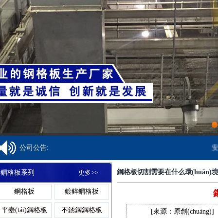
鋁格板
樓梯格
焊接鋼格柵板
金屬溝蓋板
齒形踏步板
鍍鋅球
鋁格柵
吊頂格
齒形鋼格柵板
異型溝蓋板
網(wǎng)格踏步
球形柱
網(wǎng)格柵
板
重型格
復(fù)合鋼格柵
鋼格柵溝蓋板
鍍鋅踏步板
球型柱
1
公司公告:
安
板
鋼格板廠家
聚酯格
鋼格板切割需要在什么環(huán)境下
鋼格板系列
更多>>
熱鍍鋅鋼格柵板
網(wǎng)格溝蓋
防滑踏步板
球型
鋼格板
鍍鋅鋼格板
板
鋼格板安裝夾
復(fù)
平臺(tái)鋼格板
不銹鋼鋼格板
[來源：原創(chuàng)]
不銹鋼格柵板
樹池溝蓋板
樓梯踏步板
球接