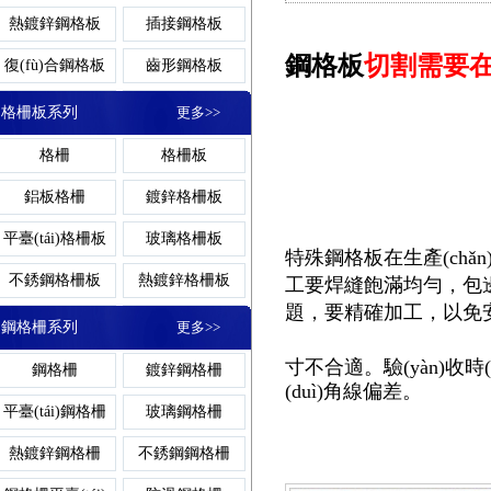
熱鍍鋅鋼格板
插接鋼格板
異形鋼格板
齒形格
鋼格板
切割需要在什
復(fù)合鋼格板
齒形鋼格板
鋼格柵板平臺
排水溝蓋板
樓梯鋼板
熱浸鋅鋼格板
電鍍鋅鋼格板
格柵板系列
更多>>
(tái)
噴漆鋼格板
格柵板平臺(
防滑鋼格板
重型鋼格板
格柵
格柵板
鋁板鋼格板
吊頂鋼格板
防滑鋼格柵板
雨水篦子
踏板網(wǎng)
鋁板格柵
鍍鋅格柵板
壓焊鋼格板
對(duì)插鋼格板
平臺(tái)格柵板
玻璃格柵板
玻璃鋼格板
插接格
特殊
鋼格板
在生產(chǎ
鋼格板吊頂
鋼格板護(hù)欄
不銹鋼格柵板
熱鍍鋅格柵板
工要焊縫飽滿均勻，包
插接鋼格柵板
樹池蓋板
插接板
題，要精確加工，以免安裝
鋼格板蓋板
樓梯鋼格板
防滑格柵板
插接格柵板
鋼格柵系列
更多>>
密型鋼格板
防滑格
鋼格板平臺(tái)
扇形鋼格板
格柵板平臺(tái)
齒形格柵板
寸
不合適。驗(yàn)收時(
鋼格柵
鍍鋅鋼格柵
(duì)角線偏差。
鍍鋅鋼格柵板
復(fù)合溝蓋板
梯踏板
穿孔鋼格板
密型鋼格板
復(fù)合格柵板
聚酯格柵板
平臺(tái)鋼格柵
玻璃鋼格柵
玻璃鋼格板
噴漆鋼格板
穿孔鋼格板
熱鍍鋅
重型格柵板
吊頂格柵板
熱鍍鋅鋼格柵
不銹鋼鋼格柵
異形鋼格板
鋼格板安裝夾
樓梯格柵板
冷鍍鋅格柵板