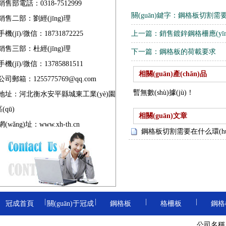
銷售部電話：0318-7512999
關(guān)鍵字：
鋼格板切割需要在什
銷售二部：劉經(jīng)理
重型鋼格板
手機(jī)/微信：18731872225
上一篇：
銷售鍍鋅鋼格柵應(yīn
銷售三部：杜經(jīng)理
下一篇：
鋼格板的荷載要求
手機(jī)/微信：13785881511
防滑鋼格板
相關(guān)產(chǎn)品
公司郵箱：1255775769@qq.com
暫無數(shù)據(jù)！
地址：河北衡水安平縣城東工業(yè)園
(qū)
相關(guān)文章
電鍍鋅鋼格板
網(wǎng)址：
www.xh-th.cn
鋼格板切割需要在什么環(hu
熱浸鋅鋼格板
|
|
|
|
冠成首頁
關(guān)于冠成
鋼格板
格柵板
鋼格
齒形鋼格板
卸油臺(tái)鋼格
地溝格
公司名稱
|
|
|
|