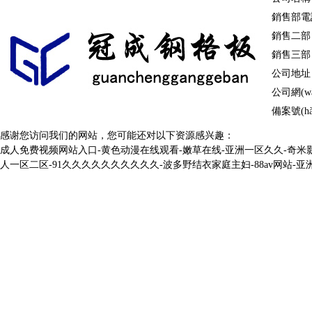
鋼格柵板
溝蓋板
踏步板
球接欄桿
銷售部電話：
|
|
冷鍍鋅鋼格柵板
防滑溝蓋板
熱鍍鋅踏步板
板
樓梯
復(fù)合鋼格板
銷售二部：劉
銷售三部：杜
|
|
|
|
棧橋鋼格板
洗車房
公司地址：河
|
|
公司網(wǎn
停車場(chǎng)
溝蓋板鋼格板
鋼梯踏步板
圍欄
插接鋼格板
備案號(hà
|
|
|
|
鋼格柵板
網(wǎng)格板
冷鍍鋅
感谢您访问我们的网站，您可能还对以下资源感兴趣：
成人免费视频网站入口-黄色动漫在线观看-嫩草在线-亚洲一区久久-奇米影
|
|
異型鋼格柵板
熱鍍鋅溝蓋板
金屬踏步板
球形立
熱鍍鋅鋼格板
人一区二区-91久久久久久久久久久久-波多野结衣家庭主妇-88av网站-
|
|
|
|
鋁格板
樓梯格
|
|
不銹鋼鋼格板
焊接鋼格柵板
金屬溝蓋板
齒形踏步板
鍍鋅球
|
|
|
|
鋁格柵
吊頂格
平臺(tái)鋼格板
|
|
齒形鋼格柵板
異型溝蓋板
網(wǎng)格踏步
球形柱