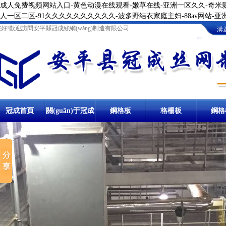
成人免费视频网站入口-黄色动漫在线观看-嫩草在线-亚洲一区久久-奇米影
人一区二区-91久久久久久久久久久久-波多野结衣家庭主妇-88av网站-
您好!歡迎訪問安平縣冠成絲網(wǎng)制造有限公司
溝
圖
冠成首頁
關(guān)于冠成
鋼格板
卸油臺(tái)鋼格
格柵板
地溝格
鋼格
鋼格柵板
冷鍍鋅鋼格柵板
溝蓋板
防滑溝蓋板
踏步板
熱鍍鋅踏步板
球接欄桿
板
樓梯
棧橋鋼格板
洗車房
停車場(chǎng)
溝蓋板鋼格板
鋼梯踏步板
圍欄
鋼格柵板
網(wǎng)格板
冷鍍鋅
異型鋼格柵板
熱鍍鋅溝蓋板
金屬踏步板
球形立